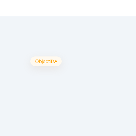
Objectifs
Vou
séc
Vou
Cet
séri
Au 