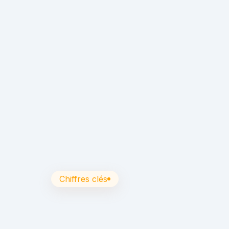
expérience professionnelle d’au
moins six mois
dans le domaine
des travaux électriques hors
tension
Avoir été
formé et habilité
pour
des opérations des domaines telles
que les opérations hors tension
selon les prescriptions de la
norme NF C18-550 (hors B0L et
BEL Expert Auto)
Posséder ses propres
EPI
(voir
lettre d’engagement dans la
convention de formation)
Chiffres clés