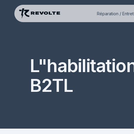
Réparation / Entret
L"habilitatio
B2TL