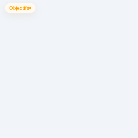
Objectifs
À l’issue de la formation à l’habilitation électrique B0L
vous pourrez être
chargé de réparation et
exécutant d’opérations d’ordre non électrique.
À qui s’adresse cette formation ?
Aux professionnels de l’automobile : chef
d’atelier, chargé d’exploitation, mécanicien,
etc.