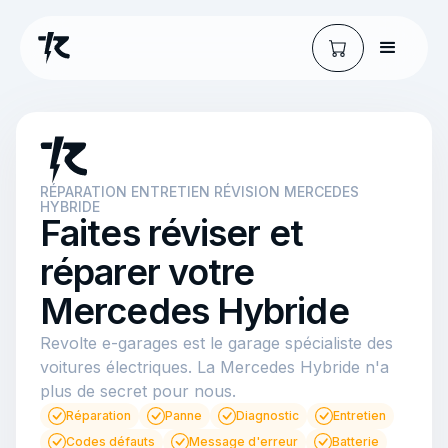
RÉPARATION ENTRETIEN RÉVISION MERCEDES
HYBRIDE
Faites réviser et
réparer votre
Mercedes Hybride
Revolte e-garages est le garage spécialiste des
voitures électriques. La Mercedes Hybride n'a
plus de secret pour nous.
Réparation
Panne
Diagnostic
Entretien
Codes défauts
Message d'erreur
Batterie