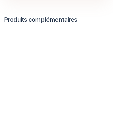
Produits complémentaires
Porte-clés "Revolte"
Porte-clés Revolte, goodie de fidélisation pour
acteurs de la mobilité VE.
2 €
HT