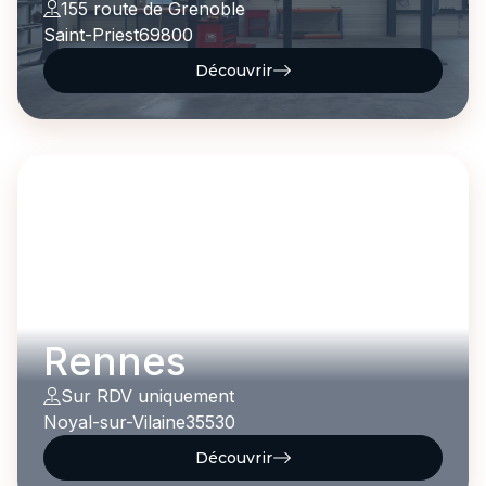
155 route de Grenoble
Saint-Priest
69800
Découvrir
Rennes
Sur RDV uniquement
Noyal-sur-Vilaine
35530
Découvrir