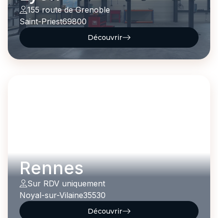
155 route de Grenoble
Saint-Priest
69800
Découvrir
Rennes
Sur RDV uniquement
Noyal-sur-Vilaine
35530
Découvrir