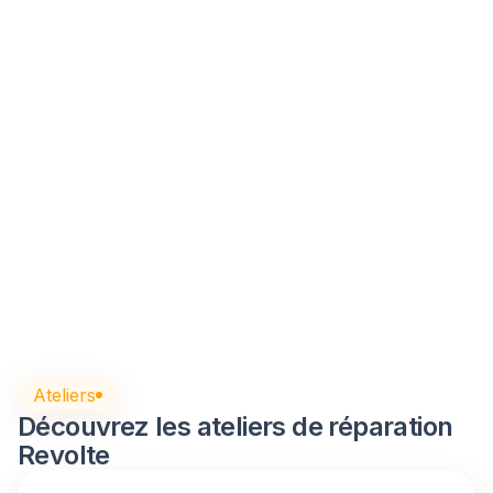
Valise de diagnostic Autel
MaxiSys ULTRA
Valise de diagnostic utilisée par les ateliers Revolte
pour le diagnostic des VEH.
6 510 €
HT
Ateliers
Découvrez les ateliers de réparation
Revolte