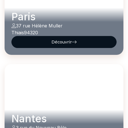
Paris
37 rue Hélène Muller
Thiais
94320
Découvrir
Nantes
3 rue du Nouveau Bêle