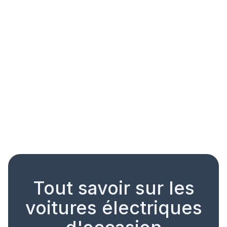
Vendue
Dacia Spring
EV EXTREME
Électrique
2021
Garage Revolte - Nantes
11408
km
18000
€
Voir le véhicule
Tout savoir sur les
voitures électriques