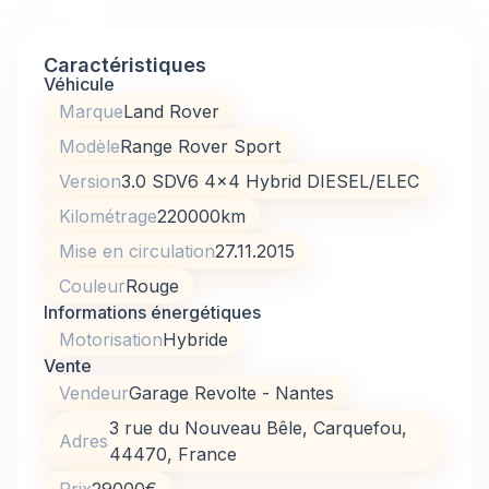
Caractéristiques
Véhicule
Marque
Land Rover
Modèle
Range Rover Sport
Version
3.0 SDV6 4x4 Hybrid DIESEL/ELEC
Kilométrage
220000
km
Mise en circulation
27.11.2015
Couleur
Rouge
Informations énergétiques
Motorisation
Hybride
Vente
Vendeur
Garage Revolte - Nantes
3 rue du Nouveau Bêle, Carquefou,
Adresse
44470, France