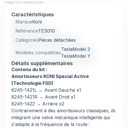
Image non contractuelle
Caractéristiques
Marque
Koni
Référence
TES010
Catégories
Pièces détachées
Tesla
Model 3
Modèles compatibles
Tesla
Model Y
Détails supplémentaires
Contenu du kit :
Amortisseurs KONI Special Active
(Technologie FSD)
8245-1421L → Avant Gauche x1
8245-1421R → Avant Droit x1
8245-1422 → Arrière x2
Contrairement à des amortisseurs classiques, ils
intègrent une valve mécanique intelligente qui
s'adapte à la fréquence de la route :